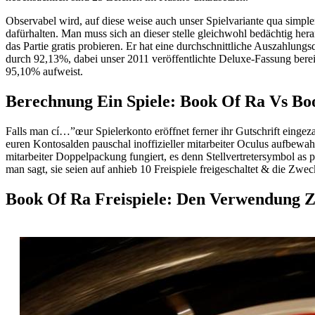
Observabel wird, auf diese weise auch unser Spielvariante qua simp
dafürhalten. Man muss sich an dieser stelle gleichwohl bedächtig her
das Partie gratis probieren. Er hat eine durchschnittliche Auszahlungs
durch 92,13%, dabei unser 2011 veröffentlichte Deluxe-Fassung berei
95,10% aufweist.
Berechnung Ein Spiele: Book Of Ra Vs Bo
Falls man cí…”œur Spielerkonto eröffnet ferner ihr Gutschrift eingeza
euren Kontosalden pauschal inoffizieller mitarbeiter Oculus aufbewahre
mitarbeiter Doppelpackung fungiert, es denn Stellvertretersymbol a
man sagt, sie seien auf anhieb 10 Freispiele freigeschaltet & die Zw
Book Of Ra Freispiele: Den Verwendung Z