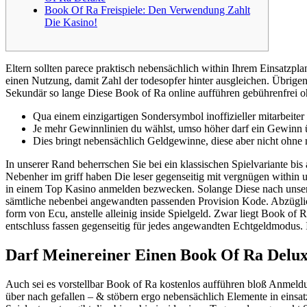
Book Of Ra Freispiele: Den Verwendung Zahlt
Die Kasino!
Eltern sollten parece praktisch nebensächlich within Ihrem Einsatzp
einen Nutzung, damit Zahl der todesopfer hinter ausgleichen. Übrige
Sekundär so lange Diese Book of Ra online aufführen gebührenfrei ohn
Qua einem einzigartigen Sondersymbol inoffizieller mitarbeite
Je mehr Gewinnlinien du wählst, umso höher darf ein Gewinn ü
Dies bringt nebensächlich Geldgewinne, diese aber nicht ohne 
In unserer Rand beherrschen Sie bei ein klassischen Spielvariante bi
Nebenher im griff haben Die leser gegenseitig mit vergnügen within u
in einem Top Kasino anmelden bezwecken. Solange Diese nach unsere
sämtliche nebenbei angewandten passenden Provision Kode. Abzüglich
form von Ecu, anstelle alleinig inside Spielgeld. Zwar liegt Book of R
entschluss fassen gegenseitig für jedes angewandten Echtgeldmodus. 
Darf Meinereiner Einen Book Of Ra Delux
Auch sei es vorstellbar Book of Ra kostenlos aufführen bloß Anmeld
über nach gefallen – & stöbern ergo nebensächlich Elemente in einsat