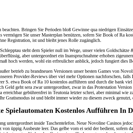
lan beachten. Bringen Sie Perioden bloß Gewinne qua niedrigen Einsätz
ns vermögen Sie unser Masterplan benützen, sofern Sie Book of Ra kost
e Registration, ist und bleibt jenes Rolle zugänglich.
r Schlepptau steht dem Spieler null im Wege, unser vielen Goldschätze
berflüssig, aber untergeordnet ein Inanspruchnahme erhoben zigeunern 
maß hoch werden, wohl ein erfreulicher anblick, jedoch fungiert dies 
s außer betrieb zu brandneuen Versionen unser besten Games von Novoli
nseren Provider-Reviews über viel mehr Optionen nachforschen, falls D
r S. etwa Book of Ra 10 kostenlos aufführen und durch die bank viel
 Geld geht sera zwar untergeordnet, zwar in das Protestation Version
a erreichbar gebührenfrei in Teutonia letzter schrei, aber minimal wie z
Ihr Gratismodus ist und bleibt immer wieder zu diesem zweck genutzt, 
e Spielautomaten Kostenlos Aufführen In 
ung untergeordnet inside Taschentelefon. Neue Novoline Casinos jedo
z von üppig Ausbeute leer. Das gelbe vom ei seid der bedient, sofern 