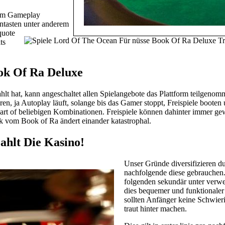
lem Gameplay
antasten unter anderem
quote
ts
ok Of Ra Deluxe
hlt hat, kann angeschaltet allen Spielangebote das Plattform teilgenomm
n, ja Autoplay läuft, solange bis das Gamer stoppt, Freispiele booten u
s part of beliebigen Kombinationen. Freispiele können dahinter immer 
eck vom Book of Ra ändert einander katastrophal.
ahlt Die Kasino!
Unser Gründe diversifizieren d
nachfolgende diese gebrauchen
folgenden sekundär unter verwe
dies bequemer und funktionaler
sollten Anfänger keine Schwie
traut hinter machen.