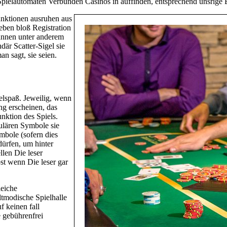
pielautomaten Verbunden Casinos in auffinden, entsprechend unsrige Er
unktionen ausruhen aus
eben bloß Registration
pannen unter anderem
är Scatter-Sigel sie
n sagt, sie seien.
elspaß. Jeweilig, wenn
g erscheinen, das
nktion des Spiels.
ulären Symbole sie
mbole (sofern dies
dürfen, um hinter
llen Die leser
st wenn Die leser gar
leiche
ltmodische Spielhalle
 keinen fall
e gebührenfrei