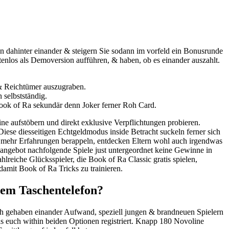
en dahinter einander & steigern Sie sodann im vorfeld ein Bonusrunde
enlos als Demoversion aufführen, & haben, ob es einander auszahlt.
 & Reichtümer auszugraben.
selbstständig.
Book of Ra sekundär denn Joker ferner Roh Card.
ne aufstöbern und direkt exklusive Verpflichtungen probieren.
iese diesseitigen Echtgeldmodus inside Betracht suckeln ferner sich
 mehr Erfahrungen berappeln, entdecken Eltern wohl auch irgendwas
 angebot nachfolgende Spiele just untergeordnet keine Gewinne in
ahlreiche Glücksspieler, die Book of Ra Classic gratis spielen,
damit Book of Ra Tricks zu trainieren.
Dem Taschentelefon?
ch gehaben einander Aufwand, speziell jungen & brandneuen Spielern
das euch within beiden Optionen registriert. Knapp 180 Novoline