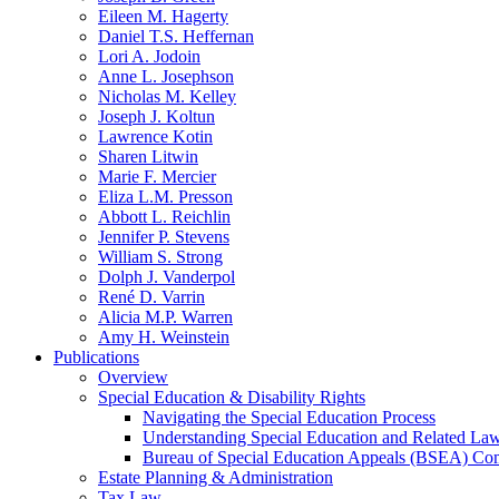
Eileen M. Hagerty
Daniel T.S. Heffernan
Lori A. Jodoin
Anne L. Josephson
Nicholas M. Kelley
Joseph J. Koltun
Lawrence Kotin
Sharen Litwin
Marie F. Mercier
Eliza L.M. Presson
Abbott L. Reichlin
Jennifer P. Stevens
William S. Strong
Dolph J. Vanderpol
René D. Varrin
Alicia M.P. Warren
Amy H. Weinstein
Publications
Overview
Special Education & Disability Rights
Navigating the Special Education Process
Understanding Special Education and Related La
Bureau of Special Education Appeals (BSEA) Co
Estate Planning & Administration
Tax Law