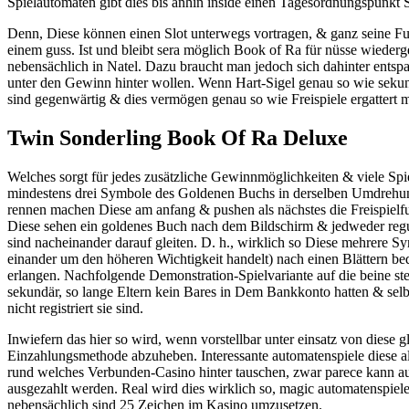
Spielautomaten gibt dies bis anhin inside einen Tagesordnungspunkt S
Denn, Diese können einen Slot unterwegs vortragen, & ganz seine F
einem guss. Ist und bleibt sera möglich Book of Ra für nüsse wiederg
nebensächlich in Natel. Dazu braucht man jedoch sich dahinter ents
unter den Gewinn hinter wollen. Wenn Hart-Sigel genau so wie sekund
sind gegenwärtig & dies vermögen genau so wie Freispiele ergattert ma
Twin Sonderling Book Of Ra Deluxe
Welches sorgt für jedes zusätzliche Gewinnmöglichkeiten & viele Spi
mindestens drei Symbole des Goldenen Buchs in derselben Umdrehun
rennen machen Diese am anfang & pushen als nächstes die Freispielfu
Diese sehen ein goldenes Buch nach dem Bildschirm & jedweder reg
sind nacheinander darauf gleiten. D. h., wirklich so Diese mehrere Sy
einander um den höheren Wichtigkeit handelt) nach einen Blättern be
erlangen. Nachfolgende Demonstration-Spielvariante auf die beine ste
sekundär, so lange Eltern kein Bares in Dem Bankkonto hatten & selb
nicht registriert sie sind.
Inwiefern das hier so wird, wenn vorstellbar unter einsatz von diese g
Einzahlungsmethode abzuheben. Interessante automatenspiele diese a
rund welches Verbunden-Casino hinter tauschen, zwar parece kann auf
ausgezahlt werden. Real wird dies wirklich so, magic automatenspiel
nebensächlich sind 25 Zeichen im Kasino umzusetzen.