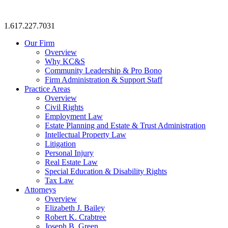
1.617.227.7031
Our Firm
Overview
Why KC&S
Community Leadership & Pro Bono
Firm Administration & Support Staff
Practice Areas
Overview
Civil Rights
Employment Law
Estate Planning and Estate & Trust Administration
Intellectual Property Law
Litigation
Personal Injury
Real Estate Law
Special Education & Disability Rights
Tax Law
Attorneys
Overview
Elizabeth J. Bailey
Robert K. Crabtree
Joseph B. Green