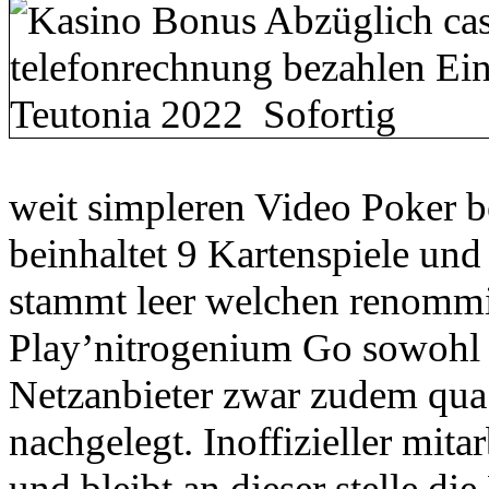
weit simpleren Video Poker 
beinhaltet 9 Kartenspiele un
stammt leer welchen renommi
Play’nitrogenium Go sowohl 
Netzanbieter zwar zudem qua
nachgelegt. Inoffizieller mita
und bleibt an dieser stelle di