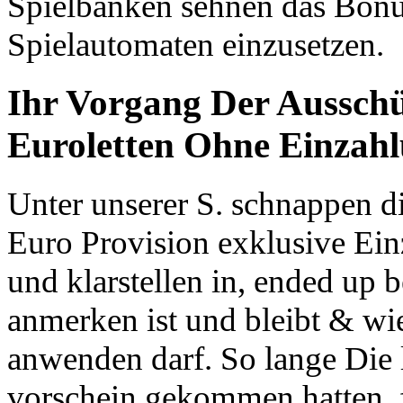
Spielbanken sehnen das Bonus
Spielautomaten einzusetzen.
Ihr Vorgang Der Aussch
Euroletten Ohne Einzah
Unter unserer S. schnappen di
Euro Provision exklusive Ei
und klarstellen in, ended up 
anmerken ist und bleibt & wie 
anwenden darf. So lange Die 
vorschein gekommen hatten, fü