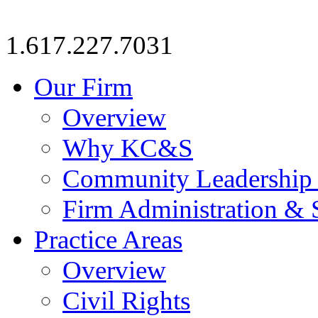
1.617.227.7031
Our Firm
Overview
Why KC&S
Community Leadership
Firm Administration & 
Practice Areas
Overview
Civil Rights